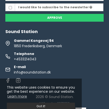
I would like to subscribe to the newsletter
APPROVE
Sound Station
Gammel Kongevej 94
1850 Frederiksberg, Denmark
Telephone
+4533214043
E-mail
info@soundstation.dk
This website uses cookies to ensure you
get the best experience on our website.
Learn more
2026 © Sound Station.
VAT number: 30711653
Got it!