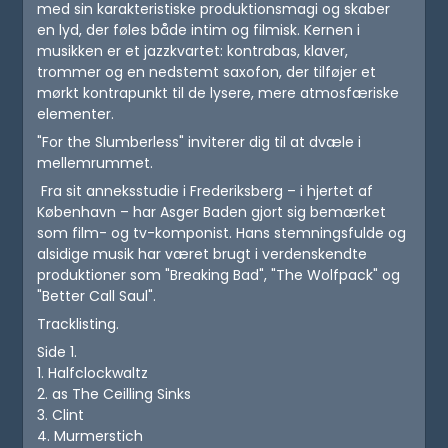
med sin karakteristiske produktionsmagi og skaber
en lyd, der føles både intim og filmisk. Kernen i
musikken er et jazzkvartet: kontrabas, klaver,
trommer og en nedstemt saxofon, der tilføjer et
mørkt kontrapunkt til de lysere, mere atmosfæriske
elementer.
"For the Slumberless" inviterer dig til at dvæle i
mellemrummet.
Fra sit anneksstudie i Frederiksberg – i hjertet af
København – har Asger Baden gjort sig bemærket
som film- og tv-komponist. Hans stemningsfulde og
alsidige musik har været brugt i verdenskendte
produktioner som "Breaking Bad", "The Wolfpack" og
"Better Call Saul".
Tracklisting.
Side 1.
1. Halfclockwaltz
2. as The Ceilling Sinks
3. Clint
4. Murmerstich