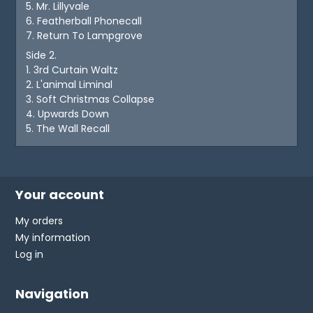
5. Mr. Lillyvale
6. Featherball Phonecall
7. Return To Lampgrove
Side 2.
1. 3rd Curtain Waltz
2. L'animal Liminal
3. Soft Christmas Collapse
4. Upwards Down
5. The Wall Recall
Your account
My orders
My information
Log in
Navigation