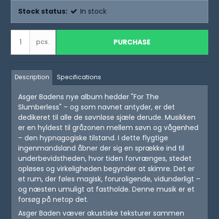
Stock status:
In stock
PURCHASE
pcs.
Description
Specifications
Asger Badens nye album hedder "For The
Slumberless" – og som navnet antyder, er det
dedikeret til alle de søvnløse sjæle derude. Musikken
er en hyldest til gråzonen mellem søvn og vågenhed
– den hypnagogiske tilstand. I dette flygtige
ingenmandsland åbner der sig en sprække ind til
underbevidstheden, hvor tiden forvrænges, stedet
opløses og virkeligheden begynder at skimre. Det er
et rum, der føles magisk, foruroligende, vidunderligt –
og næsten umuligt at fastholde. Denne musik er et
forsøg på netop det.
Asger Baden væver akustiske teksturer sammen