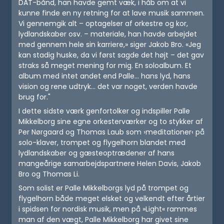
DAT-bånd, han havde gemt væk, i håb om at vi
kunne finde en ny retning for at lave musik sammen.
Vi gennemgik alt – optagelser af orkestre og kor,
lydlandskaber osv. – materiale, han havde arbejdet
med gennem hele sin karriere,» siger Jakob Bro. «Jeg
kan stadig huske, da vi først sagde det højt – det gav
straks så meget mening for mig. En soloalbum. Et
album med intet andet end Palle... hans lyd, hans
vision og rene udtryk... det var noget, verden havde
brug for."
I dette sidste værk genfortolker og indspiller Palle
Mikkelborg sine egne orkesterværker og to stykker af
Per Nørgaard og Thomas Laub som ›meditationer‹ på
solo-klaver, trompet og flygelhorn blandet med
lydlandskaber og gæsteoptrædener af hans
mangeårige samarbejdspartnere Helen Davis, Jakob
Bro og Thomas Li.
Som solist er Palle Mikkelborgs lyd på trompet og
flygelhorn både meget elsket og velkendt efter årtier
i spidsen for nordisk musik, men på »Light« rammes
man af den vægt, Palle Mikkelborg har givet sine