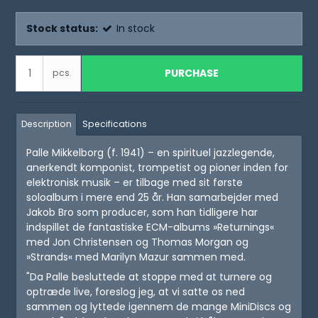
Stock status:
In stock
PURCHASE
pcs.
Description
Specifications
Palle Mikkelborg (f. 1941) – en spirituel jazzlegende,
anerkendt komponist, trompetist og pioner inden for
elektronisk musik – er tilbage med sit første
soloalbum i mere end 25 år. Han samarbejder med
Jakob Bro som producer, som han tidligere har
indspillet de fantastiske ECM-albums »Returnings«
med Jon Christensen og Thomas Morgan og
»Strands« med Marilyn Mazur sammen med.
"Da Palle besluttede at stoppe med at turnere og
optræde live, foreslog jeg, at vi satte os ned
sammen og lyttede igennem de mange MiniDiscs og